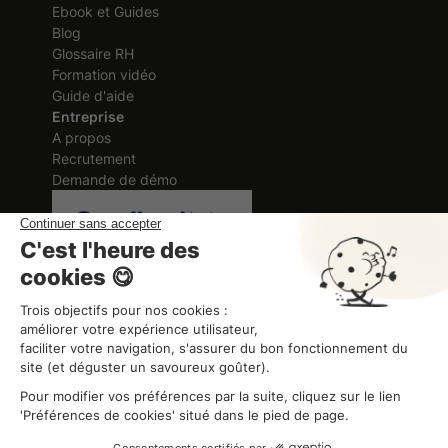
Ebook et Guides
Blog
Glossaire RH
Formation vidéo
Guide d'aide
Entreprise
A propos
Recrutement
Demande de démo
Certification délivrée au titre des
actions de formation
ORGANISME DE FORMATION
Organisme de formation
CGV
Mentions légales