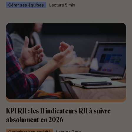
Gérer ses équipes
Lecture
5
min
KPI RH : les 11 indicateurs RH à suivre
absolument en 2026
Optimiser son activité
Lecture
7
min