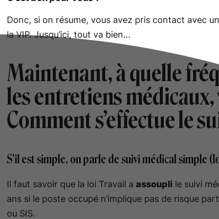
Donc, si on résume, vous avez pris contact avec u
la VIP. Jusqu’ici, tout va bien...
Maintenant, à quelle fréq
les entretiens médicaux
Comment s’effectue le sui
S’il est simple, on parle de suivi médical simple (l
Il faut savoir que la loi Travail a
assoupli
le suivi mé
ans si le poste occupé n’implique pas de risque parti
ou SIS.