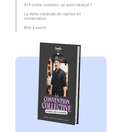
Et il coûte combien, ce suivi médical ?
La visite médicale de reprise en
restauration
Bon à savoir