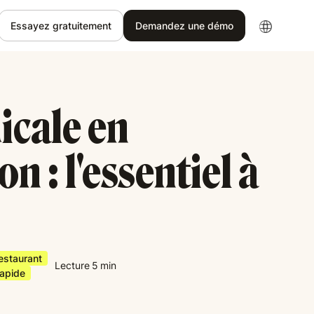
Essayez gratuitement
Demandez une démo
icale en
n : l'essentiel à
Restaurant
Lecture
5
min
rapide