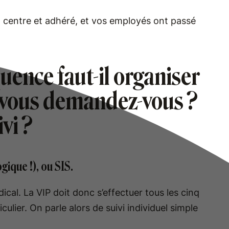
n centre et adhéré, et vos employés ont passé
uence faut-il organiser
, vous demandez-vous ?
vi ?
ogique !), ou SIS.
dical. La VIP doit donc s’effectuer tous les cinq
culier. On parle alors de suivi individuel simple