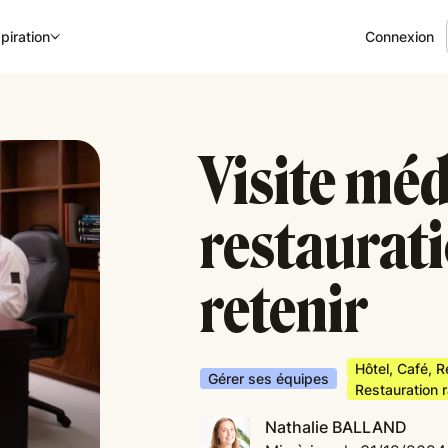
Connexion
piration
Visite méd
restauratio
retenir
Hôtel, Café, 
Gérer ses équipes
Restauration 
Nathalie BALLAND