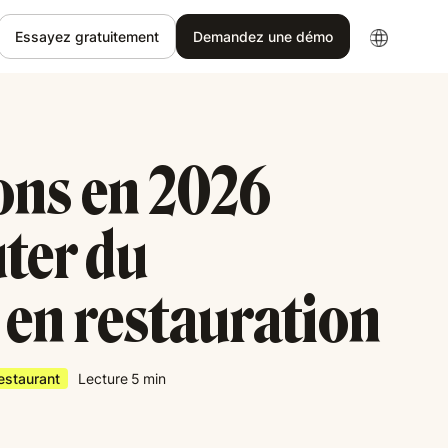
Essayez gratuitement
Demandez une démo
ons en 2026
ter du
 en restauration
Restaurant
Lecture
5
min
5