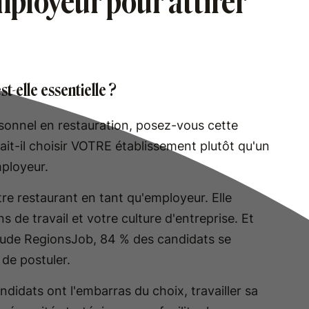
ployeur pour attirer
t-elle essentielle ?
onnel en restauration, posez-vous cette
it-il choisir VOTRE établissement plutôt qu'un
ployeur.
re restaurant en tant qu'employeur. Elle
 de travail et votre culture d'entreprise. Et
étude RegionsJob, 84 % des candidats se
de postuler.
idats ont l'embarras du choix, travailler sa