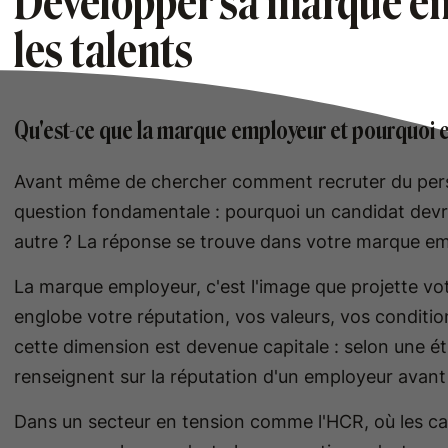
Développer sa marque em
les talents
Qu'est-ce que la marque employeur et pourquoi es
Avant même de chercher comment recruter du pers
question fondamentale : pourquoi un candidat devra
autre ? La réponse se trouve dans votre marque em
La marque employeur, c'est l'image que projette vot
englobe votre réputation, vos valeurs, vos conditions
cette dimension est devenue capitale : selon une 
renseignent sur la réputation d'un employeur avant 
Dans un secteur en tension comme l'HCR, où les cand