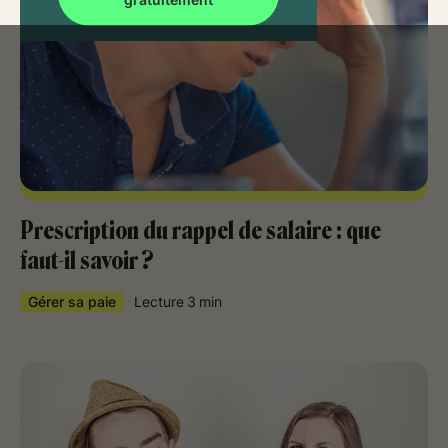
Prescription du rappel de salaire : que
faut-il savoir ?
Gérer sa paie
Lecture
3
min