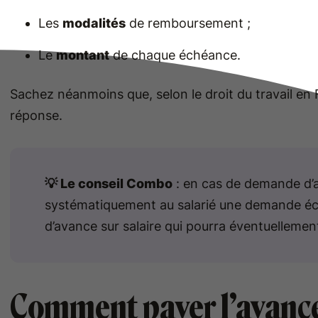
Les
modalités
de remboursement ;
Le
montant
de chaque échéance.
Sachez néanmoins que, selon le droit du travail en F
réponse.
💡 Le conseil Combo
: en cas de demande d’
systématiquement au salarié une demande écri
d’avance sur salaire qui pourra éventuellement 
Comment payer l’avance 