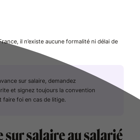
rance, il n’existe aucune formalité ni délai de
avance sur salaire, demandez
te et signez toujours la convention
faire foi en cas de litige.
sur salaire au salarié