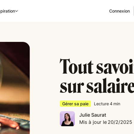
Connexion
piration
Tout savoi
sur salair
Gérer sa paie
Lecture
4
min
Julie Saurat
Mis à jour le
20/2/2025