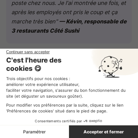
poste chez nous. Je l'ai montrée une fois, et
après les employés ont pris le coup et ça
marche très bien"
— Kévin, responsable de
3 restaurants Côté Sushi
Avantages :
L'enregistrement, le stockage et le
traitement des données sont automatisés ;
L'information remonte directement dans
votre planning en ligne et votre paie ;
Vous êtes directement informé en cas de
retard ou absence ;