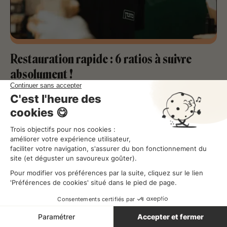
Restauration rapide : 6 ratios à suivre
absolument !
Optimiser son activité
Lecture
4
min