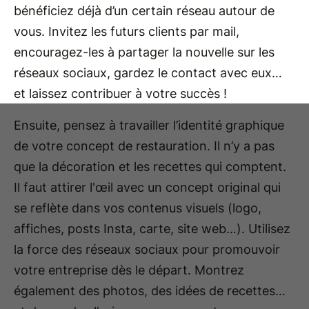
bénéficiez déjà d’un certain réseau autour de
vous. Invitez les futurs clients par mail,
encouragez-les à partager la nouvelle sur les
réseaux sociaux, gardez le contact avec eux…
et laissez contribuer à votre succès !
Ensuite, pensez à travailler l’identité graphique
de votre concept de restauration. Il n’y a pas
que la décoration et les recettes qui comptent.
Il faut attirer l'œil avec un concept original qui
se reflète dans vos contenus visuels (logo,
affiches, posts Insta, carte, site web…). Utilisez
la force des réseaux sociaux pour promouvoir
votre entreprise dès le départ. Montrez
également des photos, des idées de recettes…