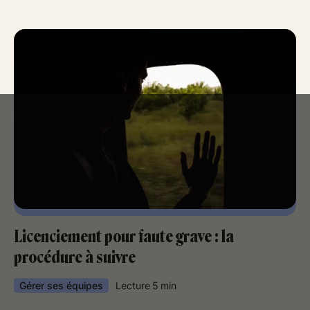
Licenciement pour faute grave : la
procédure à suivre
Gérer ses équipes
Lecture
5
min