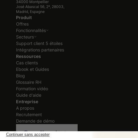
34000 Montpellier
José Abascal 56, 2º, 28003,
Madrid, Espagne
Produit
Offres
Fonctionnalités
Secteurs
Support client 5 étoiles
Intégrations partenaires
Ressources
Cas clients
Ebook et Guides
Blog
Glossaire RH
Formation vidéo
Guide d'aide
Entreprise
A propos
Recrutement
Demande de démo