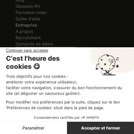
Glossaire RH
Formation vidéo
Guide d'aide
Entreprise
A propos
Recrutement
Demande de démo
Certification délivrée au titre des
actions de formation
ORGANISME DE FORMATION
Organisme de formation
CGV
Mentions légales
Politique de Confidentialité
Combo ©2026 Tous droits réservés