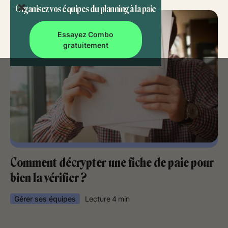
Organisez vos équipes du planning à la paie
Essayez Combo
gratuitement
Comment décrypter une fiche de paie pour
bien la vérifier ?
Gérer ses équipes
Lecture
4
min