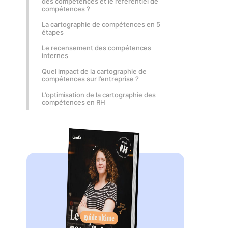
des compétences et le référentiel de
compétences ?
La cartographie de compétences en 5
étapes
Le recensement des compétences
internes
Quel impact de la cartographie de
compétences sur l’entreprise ?
L’optimisation de la cartographie des
compétences en RH