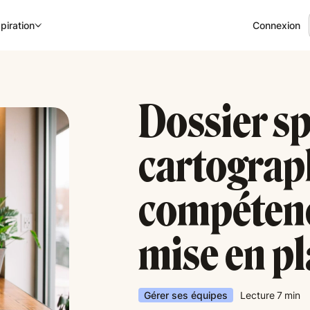
Connexion
piration
Dossier sp
cartograp
compétence
mise en pl
Gérer ses équipes
Lecture
7
min