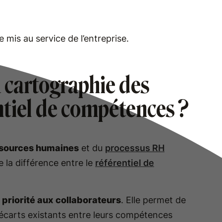
e mis au service de l’entreprise.
a cartographie des
ntiel de compétences ?
ssources humaines
et du
processus RH
e la différence entre le
référentiel de
.
priorité aux collaborateurs
. Elle permet de
les écarts existants entre leurs compétences