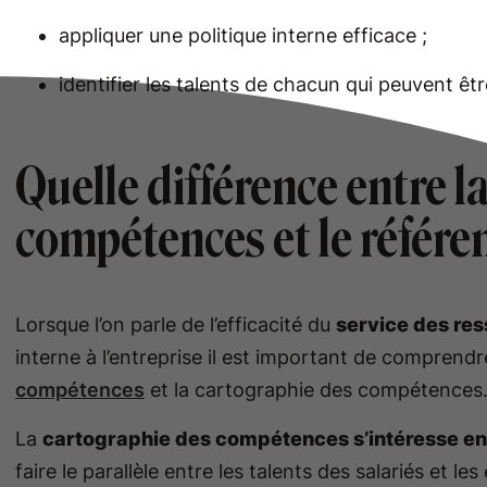
appliquer une politique interne efficace ;
identifier les talents de chacun qui peuvent êtr
Quelle différence entre l
compétences et le référe
Lorsque l’on parle de l’efficacité du
service des re
interne à l’entreprise il est important de comprendr
compétences
et la cartographie des compétences
La
cartographie des compétences s’intéresse en 
faire le parallèle entre les talents des salariés et 