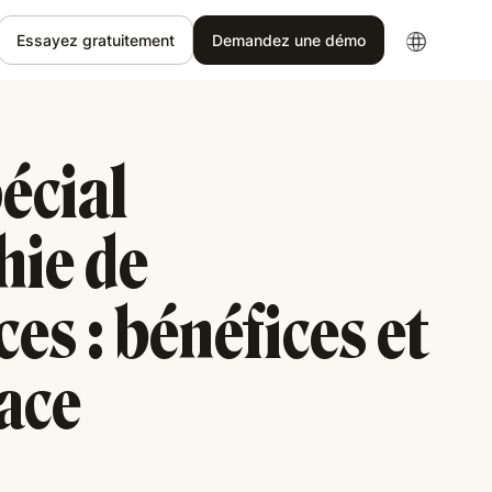
Essayez gratuitement
Demandez une démo
écial
hie de
s : bénéfices et
ace