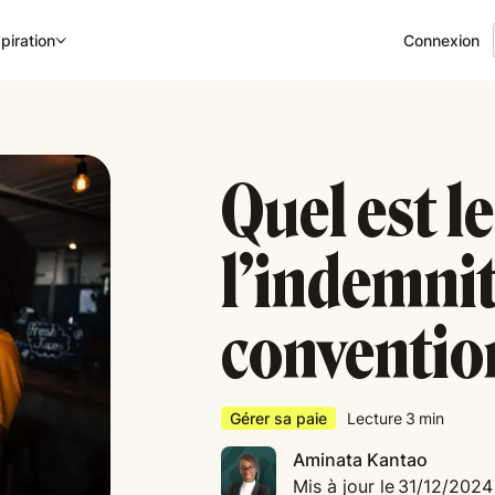
Connexion
piration
Quel est le
l’indemnit
conventio
Gérer sa paie
Lecture
3
min
Aminata Kantao
Mis à jour le
31/12/2024