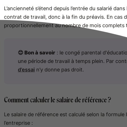
L’ancienneté s’étend depuis l’entrée du salarié dans 
contrat de travail, donc à la fin du préavis. En cas 
proportionnellement au nombre de mois complets tr
😊 Bon à savoir
: le congé parental d'éducat
une période de travail à temps plein. Par con
d’essai
n’y donne pas droit.
Comment calculer le salaire de référence ?
Le salaire de référence est calculé selon la formule 
l’entreprise :