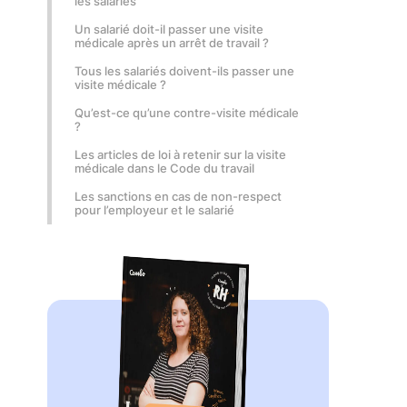
les salariés
Un salarié doit-il passer une visite
médicale après un arrêt de travail ?
Tous les salariés doivent-ils passer une
visite médicale ?
Qu’est-ce qu’une contre-visite médicale
?
Les articles de loi à retenir sur la visite
médicale dans le Code du travail
Les sanctions en cas de non-respect
pour l’employeur et le salarié