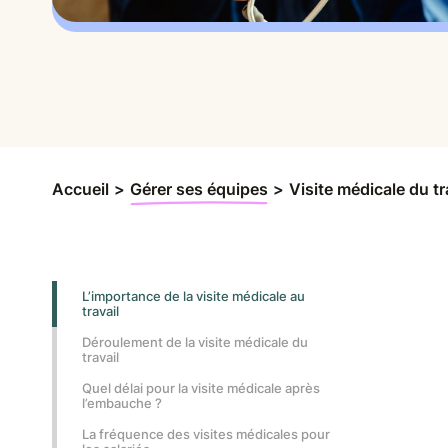
Accueil
>
Gérer ses équipes
>
Visite médicale du t
L’importance de la visite médicale au
travail
Déroulement de la visite médicale du
travail
Quel délai pour la visite médicale après
l’embauche ?
La fréquence des visites médicales pour