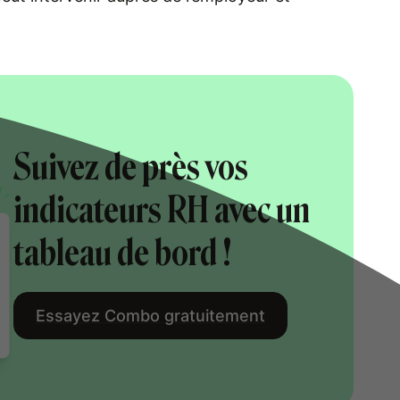
Suivez de près vos
indicateurs RH avec un
tableau de bord !
Essayez Combo gratuitement