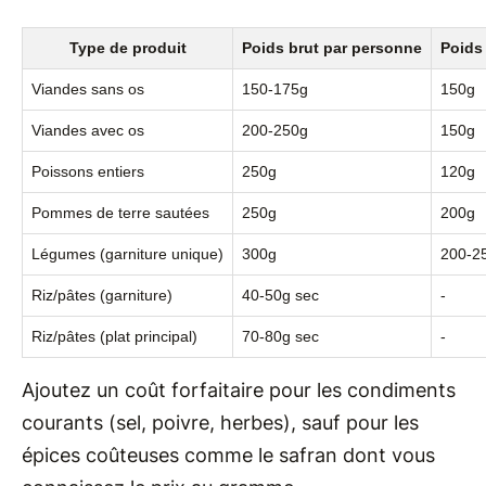
Type de produit
Poids brut par personne
Poids
Viandes sans os
150-175g
150g
Viandes avec os
200-250g
150g
Poissons entiers
250g
120g
Pommes de terre sautées
250g
200g
Légumes (garniture unique)
300g
200-2
Riz/pâtes (garniture)
40-50g sec
-
Riz/pâtes (plat principal)
70-80g sec
-
Ajoutez un coût forfaitaire pour les condiments
courants (sel, poivre, herbes), sauf pour les
épices coûteuses comme le safran dont vous