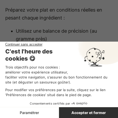
Préparez votre plat en conditions réelles en
pesant chaque ingrédient :
Utilisez une balance de précision (au
gramme près)
Notez le poids brut ET le poids net après
préparation (épluchage, découpe)
Pesez le plat fini pour calculer les portions
exactes
Photographiez chaque étape importante
Astuce :
Préparez plusieurs portions (4 à 6)
pour obtenir des moyennes fiables et lisser les