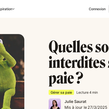
Connexion
piration
Quelles so
interdites 
paie ?
Gérer sa paie
Lecture
4
min
Julie Saurat
Mis à jour le
27/3/2025