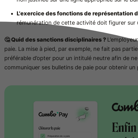
L'exercice des fonctions de représentation d
rémunération de cette activité doit figurer sur
🤔 Quid des sanctions disciplinaires ?
L’employeur 
paie. La mise à pied, par exemple, ne fait pas parti
préférable d’opter pour un intitulé neutre afin de ne
communiquer ses bulletins de paie pour obtenir un 
Enfin 