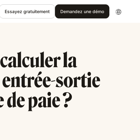
Essayez gratuitement
Demandez une démo
alculer la
entrée-sortie
e de paie ?