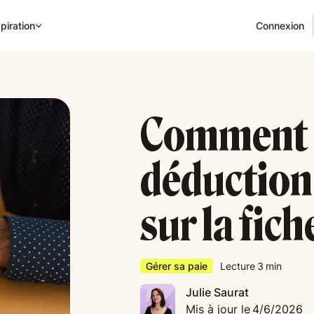
Connexion
piration
Comment c
déduction 
sur la fich
Gérer sa paie
Lecture
3
min
Julie Saurat
Mis à jour le
4/6/2026