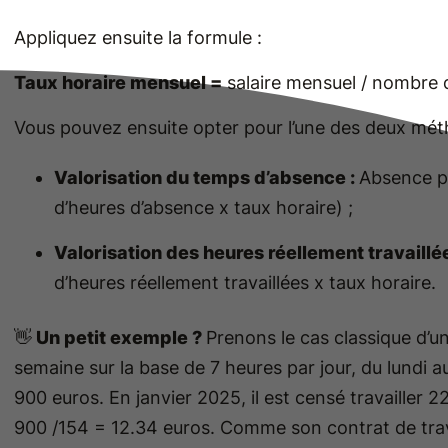
Appliquez ensuite la formule :
Taux horaire mensuel =
salaire mensuel / nombre d
Vous pouvez ensuite opter pour l’une des deux méth
Valorisation du temps d’absence :
Absence po
d’heures d’absence x taux horaire) ;
Valorisation des heures réellement travaillée
d’heures réellement travaillées x taux horaire.
👋
Un petit exemple ?
Prenons le cas classique d’un
semaine sur la base de 7 heures par jour, du lundi a
900 euros. En janvier 2025, il est censé travailler 
900 /154 = 12.34 euros. Comme son contrat de travail