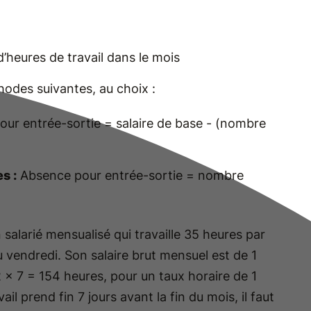
’heures de travail dans le mois
odes suivantes, au choix :
ur entrée-sortie = salaire de base - (nombre
s :
Absence pour entrée-sortie = nombre
 salarié mensualisé qui travaille 35 heures par
u vendredi. Son salaire brut mensuel est de 1
22 x 7 = 154 heures, pour un taux horaire de 1
 prend fin 7 jours avant la fin du mois, il faut