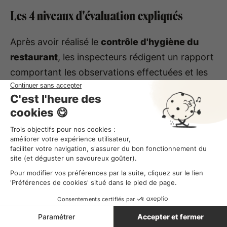
Les 4 niveaux d'évaluation expliqués
Après avoir réalisé le
contrôle d'hygiène du
restaurant
, les inspecteurs rédigent un rapport
comportant les observations effectuées et les
éventuelles mesures correctives à mettre en
place. Le niveau d'hygiène est évalué selon 4
niveaux :
Très satisfaisant
– le restaurant est
conforme ou présente des non-
conformités mineures
Satisfaisant
– le contrôle n'a pas donné
lieu à une sanction mais l'établissement a
reçu un avertissement (sous la forme d'un