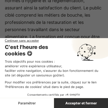
normes d'hygiène et la réglementation,
assurant ainsi la satisfaction du client. Le public
ciblé comprend les métiers de bouche, les
professionnels de la restauration et les
personnes travaillant dans le secteur
alimentaire. La formation est conçue pour être
accessible et informative, sans prérequis
spécifiques.
La formation en hygiène alimentaire est une
étape incontournable pour tous les
établissements de restauration. De la
planification à l'intégration des modules de
formation, en passant par la gestion rigoureuse
des dossiers du personnel, chaque étape
contribue à assurer la conformité aux normes et