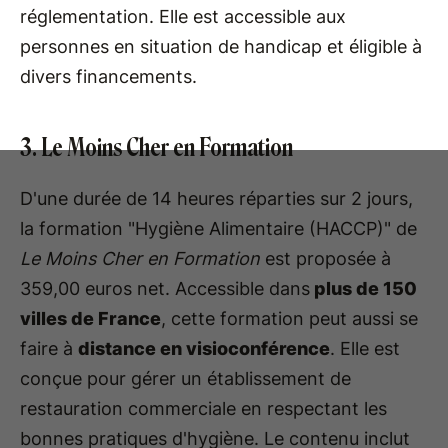
réglementation. Elle est accessible aux
personnes en situation de handicap et éligible à
divers financements.
3. Le Moins Cher en Formation
D'une durée de 14 heures réparties sur 2 jours,
la formation "Hygiène Alimentaire (HACCP)" de
Le Moins Cher en Formation
est proposée à
359,00 euros net. Accessible dans
plus de 150
villes de France
, cette formation peut aussi se
faire à
distance en visioconférence
. Elle est
conçue pour gérer un établissement de
restauration commerciale en respectant les
bonnes pratiques d'hygiène. Le contenu inclut