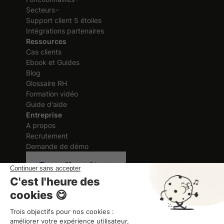
Secteurs
Support client 5 étoiles
Intégrations partenaires
Ressources
Cas clients
Ebook et Guides
Blog
Glossaire RH
Formation vidéo
Guide d'aide
Entreprise
A propos
Recrutement
Demande de démo
Certification délivrée au titre des
actions de formation