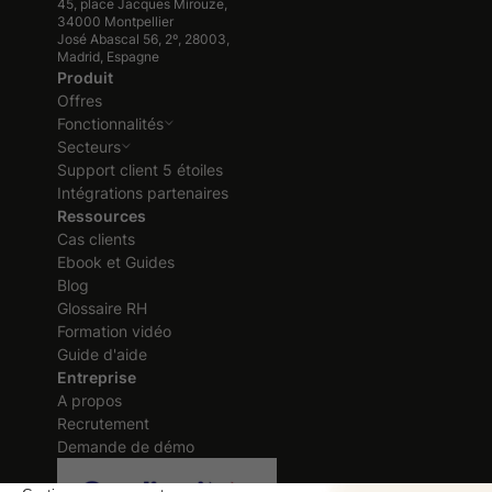
45, place Jacques Mirouze,
34000 Montpellier
José Abascal 56, 2º, 28003,
Madrid, Espagne
Produit
Offres
Fonctionnalités
Secteurs
Support client 5 étoiles
Intégrations partenaires
Ressources
Cas clients
Ebook et Guides
Blog
Glossaire RH
Formation vidéo
Guide d'aide
Entreprise
A propos
Recrutement
Demande de démo