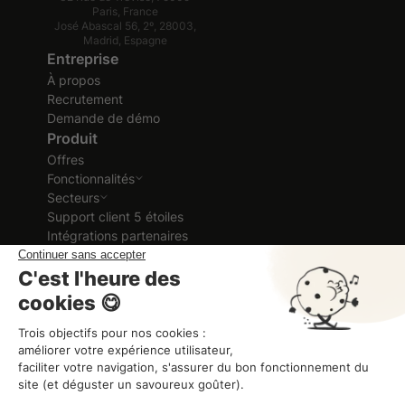
Paris, France
José Abascal 56, 2º, 28003,
Madrid, Espagne
Entreprise
À propos
Recrutement
Demande de démo
Produit
Offres
Fonctionnalités
Secteurs
Support client 5 étoiles
Intégrations partenaires
Ressources
Cas clients
Ebook et Guides
Blog
Glossaire RH
Formation vidéo
Guide d'aide