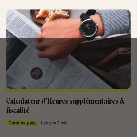
Calculateur d'Heures supplémentaires &
fiscalité
Gérer sa paie
Lecture
7
min