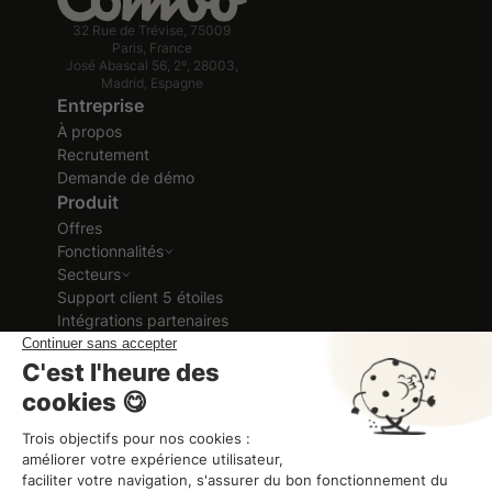
32 Rue de Trévise, 75009
Paris, France
José Abascal 56, 2º, 28003,
Madrid, Espagne
Entreprise
À propos
Recrutement
Demande de démo
Produit
Offres
Fonctionnalités
Secteurs
Support client 5 étoiles
Intégrations partenaires
Ressources
Cas clients
Ebook et Guides
Blog
Glossaire RH
Formation vidéo
Guide d'aide