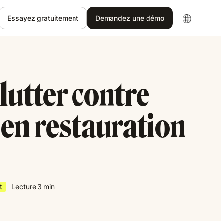
Essayez gratuitement
Demandez une démo
utter contre
n en restauration
t
Lecture
3
min