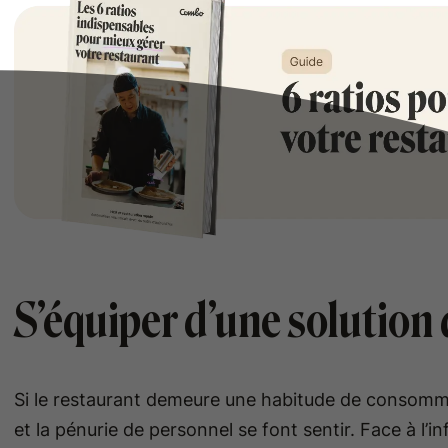
S’équiper d’une solution 
Si le restaurant demeure une habitude de consomma
et la pénurie de personnel se font sentir. Face à l’inf