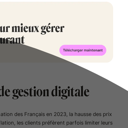
de gestion digitale
tion des Français en 2023, la hausse des prix
lation, les clients préfèrent parfois limiter leurs