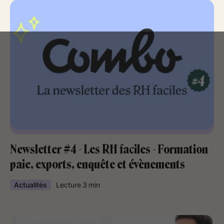
Newsletter #4 - Les RH faciles - Formation
paie, exports, enquête et évènements
Actualités
Lecture
3
min