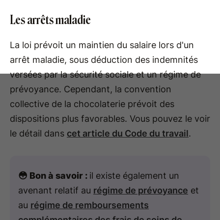
Les arrêts maladie
La loi prévoit un maintien du salaire lors d'un
arrêt maladie, sous déduction des indemnités
versées par la sécurité sociale et un régime de
prévoyance. Cependant, la convention
collective de la chocolaterie prévoit des
dispositions plus favorables. Vous pouvez le voir
le détail dans
cet article du Code du travail
.
😳 Bon à savoir :
il existe également un
avenant relatif au
régime de prévoyance
et
au
régime de remboursements
complémentaires des frais de soins de