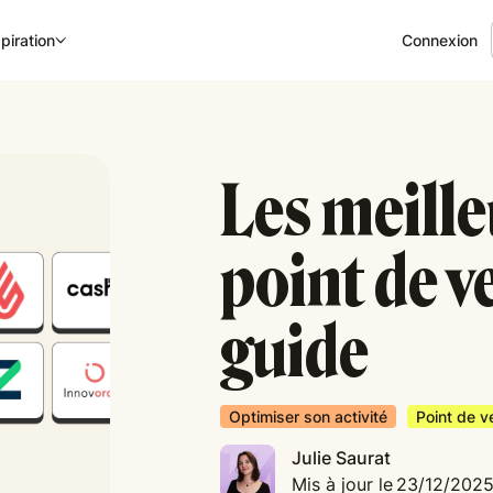
Connexion
piration
Les meille
point de v
guide
Optimiser son activité
Point de v
Julie Saurat
Mis à jour le
23/12/202