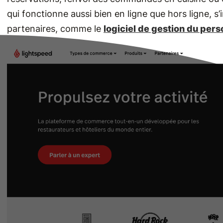
qui fonctionne aussi bien en ligne que hors ligne, 
partenaires, comme le
logiciel de gestion du pers