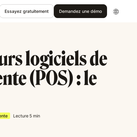
Essayez gratuitement
Demandez une démo
urs logiciels de
ente (POS) : le
ente
Lecture
5
min
5