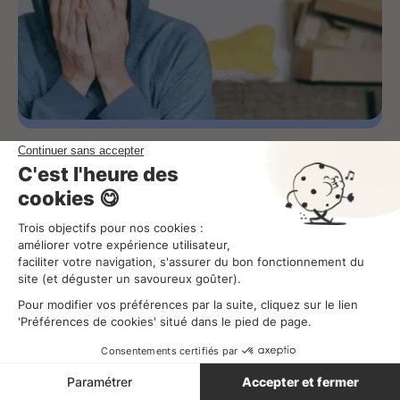
Huit conseils pour réduire le turnover en
hôtellerie-restauration
Gérer ses équipes
Lecture
4
min