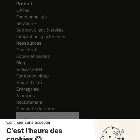
Produit
Offres
Fonctionnalités
Secteurs
Support client 5 étoiles
Intégrations partenaires
Ressources
Cas clients
Ebook et Guides
Blog
Glossaire RH
Formation vidéo
Guide d'aide
Entreprise
A propos
Recrutement
Demande de démo