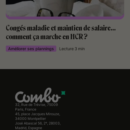
Congés maladie et maintien de salaire…
comment ça marche en HCR ?
Améliorer ses plannings
Lecture
3
min
32, Rue de Trévise, 75009
Paris, France
45, place Jacques Mirouze,
34000 Montpellier
José Abascal 56, 2º, 28003,
Madrid, Espagne