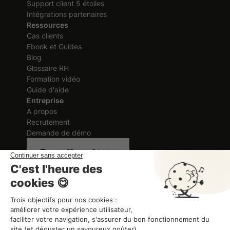
Support client 5 étoiles
Intégrations partenaires
Ressources
Cas clients
Ebook et Guides
Blog
Glossaire RH
Formation vidéo
Guide d'aide
Entreprise
A propos
Recrutement
Demande de démo
Certification délivrée au titre des
actions de formation
ORGANISME DE FORMATION