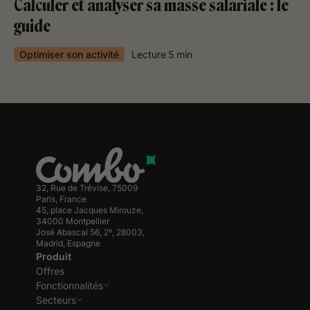
Calculer et analyser sa masse salariale : le
guide
Optimiser son activité
Lecture
5
min
32, Rue de Trévise, 75009
Paris, France
45, place Jacques Mirouze,
34000 Montpellier
José Abascal 56, 2º, 28003,
Madrid, Espagne
Produit
Offres
Fonctionnalités
Secteurs