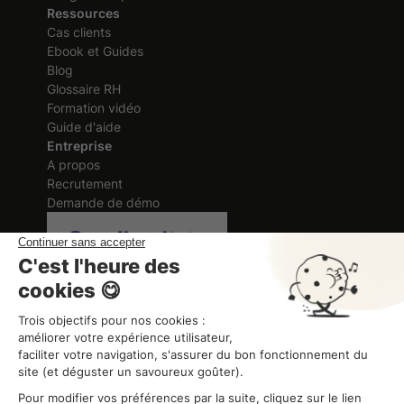
Ressources
Cas clients
Ebook et Guides
Blog
Glossaire RH
Formation vidéo
Guide d'aide
Entreprise
A propos
Recrutement
Demande de démo
Certification délivrée au titre des
actions de formation
ORGANISME DE FORMATION