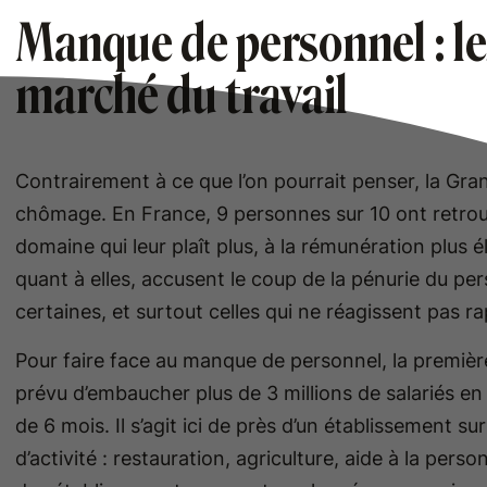
Manque de personnel : le
marché du travail
Contrairement à ce que l’on pourrait penser, la Gran
chômage. En France, 9 personnes sur 10 ont retrou
domaine qui leur plaît plus, à la rémunération plus 
quant à elles, accusent le coup de la pénurie du pe
certaines, et surtout celles qui ne réagissent pas r
Pour faire face au manque de personnel, la première
prévu d’embaucher plus de 3 millions de salariés e
de 6 mois. Il s’agit ici de près d’un établissement 
d’activité : restauration, agriculture, aide à la perso