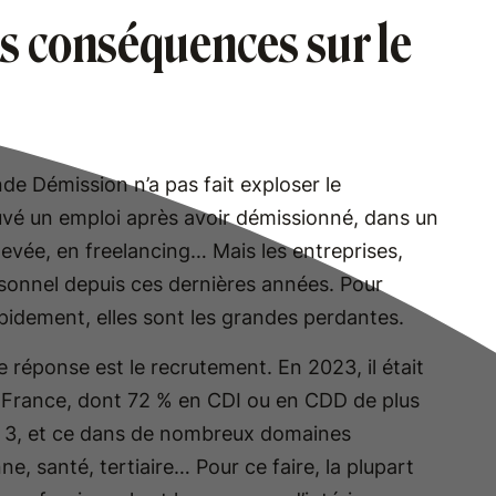
s conséquences sur le
de Démission n’a pas fait exploser le
vé un emploi après avoir démissionné, dans un
élevée, en freelancing… Mais les entreprises,
rsonnel depuis ces dernières années. Pour
apidement, elles sont les grandes perdantes.
 réponse est le recrutement. En 2023, il était
n France, dont 72 % en CDI ou en CDD de plus
sur 3, et ce dans de nombreux domaines
nne, santé, tertiaire… Pour ce faire, la plupart