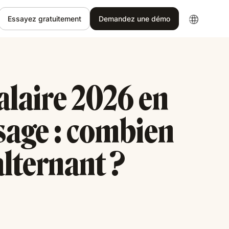
Essayez gratuitement
Demandez une démo
salaire 2026 en
sage : combien
lternant ?
5