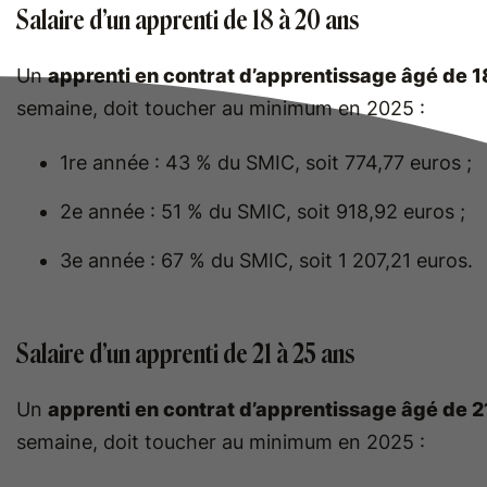
Salaire d’un apprenti de 18 à 20 ans
Un
apprenti en contrat d’apprentissage âgé de 1
semaine, doit toucher au minimum en 2025 :
1re année : 43 % du SMIC, soit 774,77 euros ;
2e année : 51 % du SMIC, soit 918,92 euros ;
3e année : 67 % du SMIC, soit 1 207,21 euros.
Salaire d’un apprenti de 21 à 25 ans
Un
apprenti en contrat d’apprentissage âgé de 2
semaine, doit toucher au minimum en 2025 :