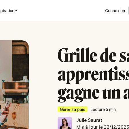
Connexion
piration
Grille de 
apprentis
gagne un a
Gérer sa paie
Lecture
5
min
Julie Saurat
Mis à jour le
23/12/202