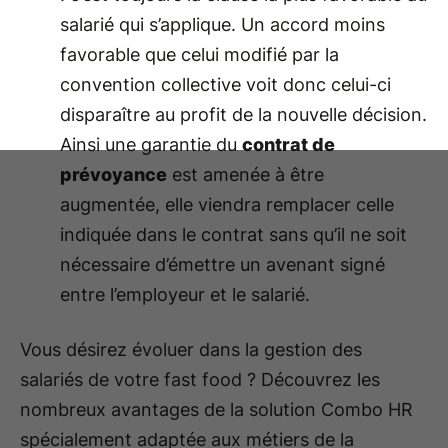
salarié qui s’applique. Un accord moins
favorable que celui modifié par la
convention collective voit donc celui-ci
disparaître au profit de la nouvelle décision.
Ainsi une garantie du
contrat de
prévoyance
est amenée à être
augmentée, elle viendra remplacer celle
indiquée dans le contrat sans qu’il ne soit
nécessaire d’émettre un avenant signé
entre l’employeur et le salarié.
Vous désirez évoluer dans la gestion des
salariés de votre fast food ? Découvrez les
nombreux avantages de la solution Combo HR
spécialement adaptée aux métiers de la