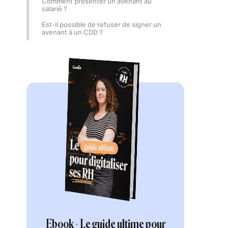
Comment présenter un avenant au
salarié ?
Est-il possible de refuser de signer un
avenant à un CDD ?
Ebook - Le guide ultime pour