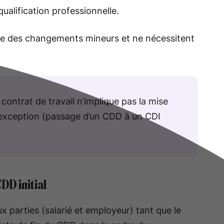
ualification professionnelle.
e des changements mineurs et ne nécessitent
contrat de travail n’implique pas la mise
 exception (passage d’un CDD à un CDI
DD initial
ux parties (salarié et employeur) tant que le