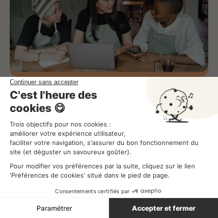
Franchise restaurant : Les 5 étapes pour se
lancer
Optimiser son activité
Lecture
11
min