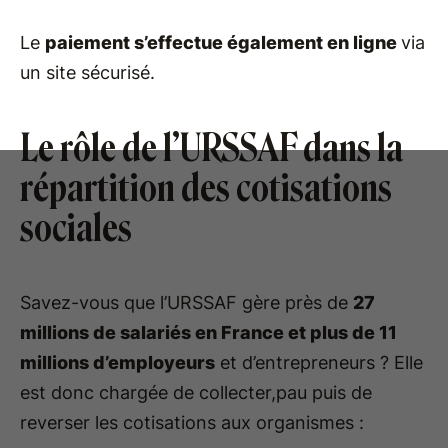
Le
paiement s’effectue également en ligne
via
un site sécurisé.
Le rôle de l’URSSAF dans la
répartition des cotisations
sociales
Savez-vous que l’URSSAF gère près de
27
millions de salariés en France et plus de 11
millions d’employeurs
et d’entrepreneurs ? Elle
est donc chargée de collecter,pau puis de
reverser les cotisations aux organismes :