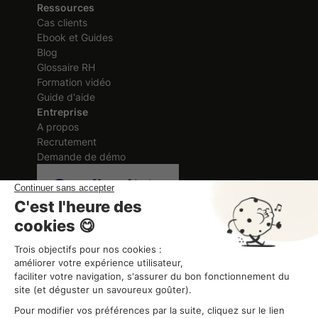
Ressources
Cas clients
Ebook et Guides
Blog
Glossaire RH
Formation vidéo
Guide d'aide
Entreprise
A propos
Recrutement
Demande de démo
Certification délivrée au titre des
actions de formation
ORGANISME DE FORMATION