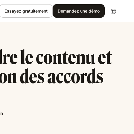
Essayez gratuitement
Demandez une démo
e le contenu et
ion des accords
in