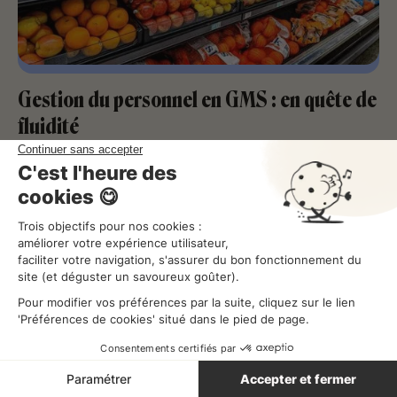
Gestion du personnel en GMS : en quête de
fluidité
Gérer ses équipes
Lecture
4
min
32, Rue de Trévise, 75009
Paris, France
45, place Jacques Mirouze,
34000 Montpellier
José Abascal 56, 2º, 28003,