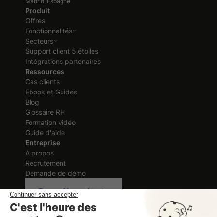
Madrid, Espagne
Produit
Offres
Fonctionnalités
Secteurs
Support client 5 étoiles
Intégrations partenaires
Ressources
Cas clients
Ebook et Guides
Blog
Glossaire RH
Formation vidéo
Guide d'aide
Entreprise
A propos
Recrutement
Demande de démo