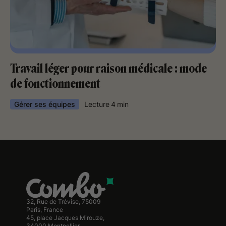
Travail léger pour raison médicale : mode
de fonctionnement
Gérer ses équipes
Lecture
4
min
32, Rue de Trévise, 75009
Paris, France
45, place Jacques Mirouze,
34000 Montpellier