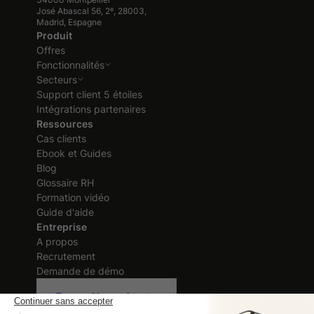
José Abascal 56, 2º, 28003,
Madrid, Espagne
Produit
Offres
Fonctionnalités
Secteurs
Support client 5 étoiles
Intégrations partenaires
Ressources
Cas clients
Ebook et Guides
Blog
Glossaire RH
Formation vidéo
Guide d'aide
Entreprise
A propos
Recrutement
Demande de démo