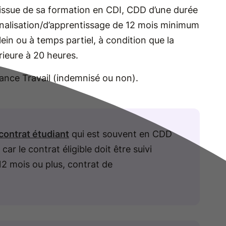
’issue de sa formation en CDI, CDD d’une durée
nalisation/d’apprentissage de 12 mois minimum
plein ou à temps partiel, à condition que la
rieure à 20 heures.
ance Travail (indemnisé ou non).
contrat étudiant
qui est souvent en CDD
car le contrat éligible doit être suivi
 mois ou plus, contrat de