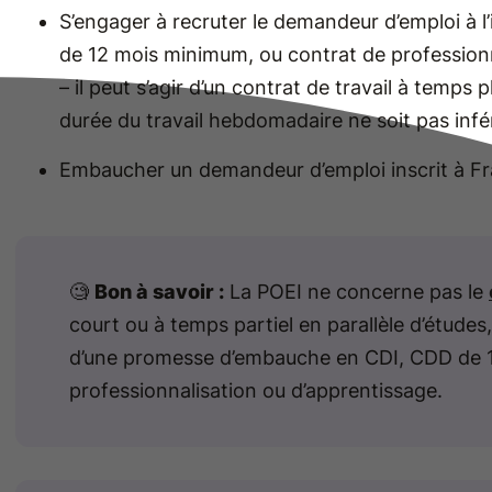
S’engager à recruter le demandeur d’emploi à l
de 12 mois minimum, ou contrat de profession
– il peut s’agir d’un contrat de travail à temps 
durée du travail hebdomadaire ne soit pas infé
Embaucher un demandeur d’emploi inscrit à Fr
🧐
Bon à savoir :
La POEI ne concerne pas le
court ou à temps partiel en parallèle d’études, 
d’une promesse d’embauche en CDI, CDD de 12
professionnalisation ou d’apprentissage.