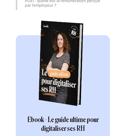
POEI : quelle est la rémunération perçue
par l’employeur ?
Ebook - Le guide ultime pour
digitaliser ses RH