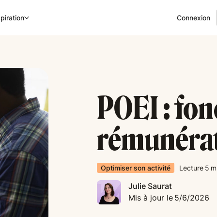
Connexion
piration
POEI : fo
rémunéra
Optimiser son activité
Lecture
5
m
Julie Saurat
Mis à jour le
5/6/2026