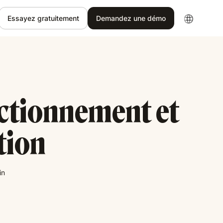
Essayez gratuitement
Demandez une démo
nctionnement et
tion
in