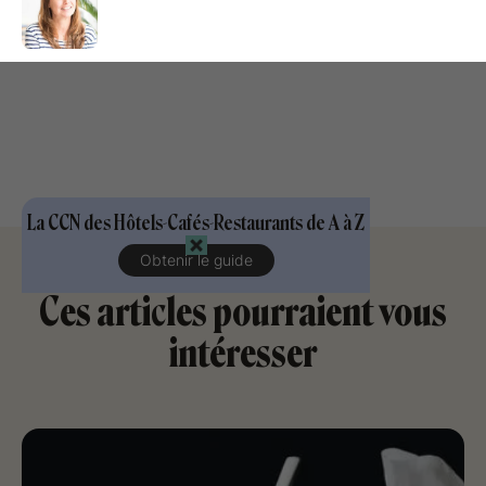
La CCN des Hôtels-Cafés-Restaurants de A à Z
Obtenir le guide
Ces articles pourraient vous
intéresser