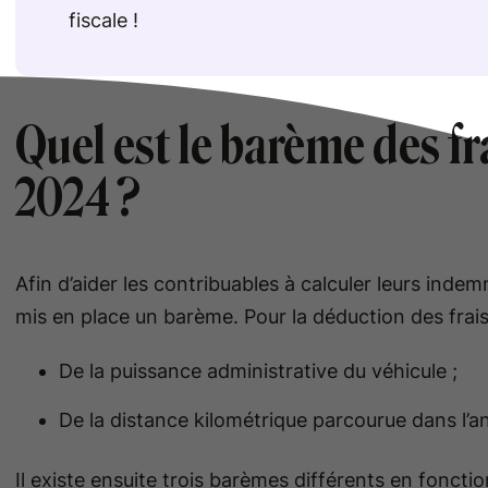
fiscale !
Quel est le barème des fr
2024 ?
Afin d’aider les contribuables à calculer leurs indemn
mis en place un barème. Pour la déduction des frai
De la puissance administrative du véhicule ;
De la distance kilométrique parcourue dans l’a
Il existe ensuite trois barèmes différents en foncti