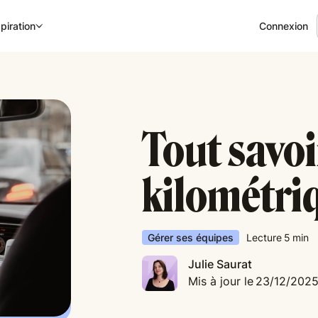
Connexion
piration
Tout savoi
kilométri
Gérer ses équipes
Lecture
5
min
Julie Saurat
Mis à jour le
23/12/202