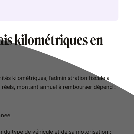
ais kilométriques en
ités kilométriques, l’administration fiscale a
s réels, montant annuel à rembourser dépend :
nnée.
on du type de véhicule et de sa motorisation :