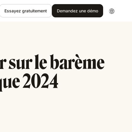
Essayez gratuitement
Demandez une démo
r sur le barème
que 2024
5