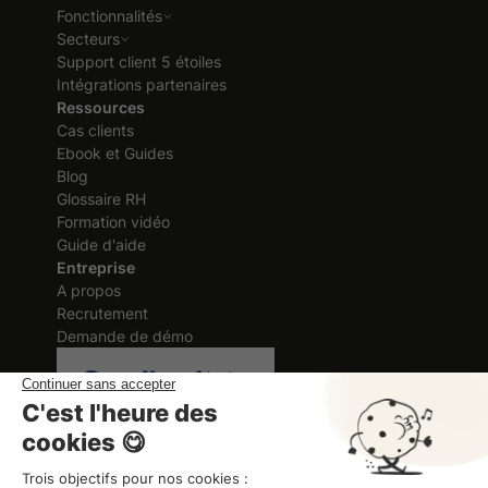
Fonctionnalités
Secteurs
Support client 5 étoiles
Intégrations partenaires
Ressources
Cas clients
Ebook et Guides
Blog
Glossaire RH
Formation vidéo
Guide d'aide
Entreprise
A propos
Recrutement
Demande de démo
Certification délivrée au titre des