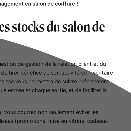
agement en salon de coiffure
!
des stocks du salon de
estion de gestion de la relation client et du
 de tirer bénéfice de son activité si l’inventaire
 caisse vous permettra de suivre précisément
 entrée et chaque sortie, et de faciliter la
 vous pourrez non seulement éviter les
lisées (promotions, mise en vitrine, cadeaux