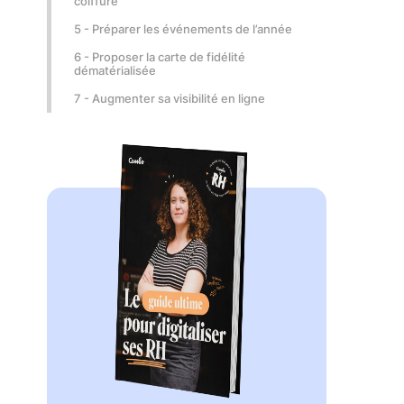
coiffure
5 - Préparer les événements de l’année
6 - Proposer la carte de fidélité
dématérialisée
7 - Augmenter sa visibilité en ligne