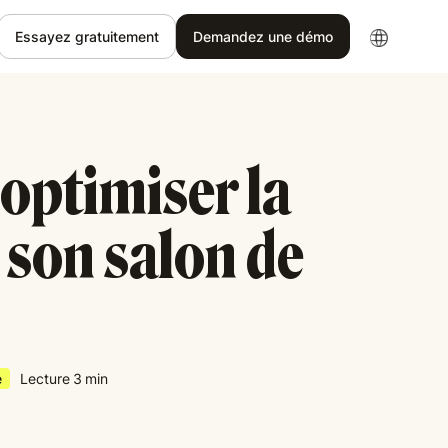
Essayez gratuitement
Demandez une démo
ptimiser la
 son salon de
e
Lecture
3
min