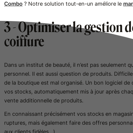
Combo
? Notre solution tout-en-un améliore le
man
3 - Optimiser la gestion 
coiffure
Dans un institut de beauté, il n’est pas seulement qu
personnel. Il est aussi question de produits. Difficile
de la boutique est mal organisé. Un bon logiciel de
vos stocks, automatiquement mis à jour après chaque
vente additionnelle de produits.
En connaissant précisément vos stocks en magasin,
ruptures, mais également faire des offres personna
aux clients fidèles…).