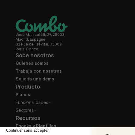
José Abascal 56, 2º, 28003,
Madrid, Espagne
32 Rue de Trévise, 75009
Paris, France
Sobe nosotros
Quienes somos
Trabaja con nosotros
Solicita une demo
Producto
Planes
Funcionalidades
Sectpres
Recursos
Ebooks y Plantillas
Blog