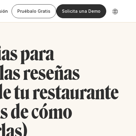
sión
Pruébalo Gratis
Solicita una Demo
ias para
las reseñas
de tu restaurante
os de cómo
las)