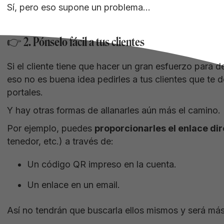
Sí, pero eso supone un problema…
👉 2. Pónselo fácil a tus clientes
Si el cliente tiene que hacer un gran esfuerzo para d
eso no es buena idea pedirles a tus clientes que te
portales.
Y hay otras formas de allanarles aún más el camino.
Por ejemplo, puedes
proporcionarles el enlace dir
tenedor, etc.) a través de:
Un código QR impreso en la cuenta.
Un enlace en un email.
Así no tendrán que buscarla ellos mismos y será má