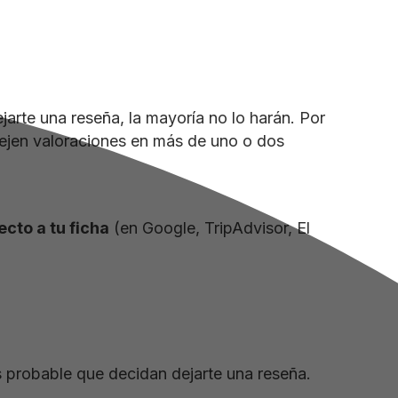
ejarte una reseña, la mayoría no lo harán. Por
 dejen valoraciones en más de uno o dos
ecto a tu ficha
(en Google, TripAdvisor, El
s probable que decidan dejarte una reseña.