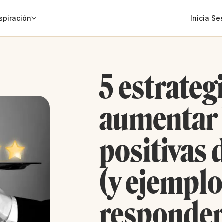
spiración
Inicia Se
5 estrateg
aumentar 
positivas 
(y ejempl
responder